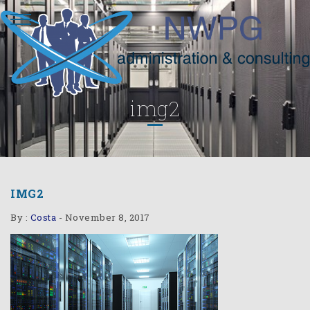
img2
IMG2
By :
Costa
-
November 8, 2017